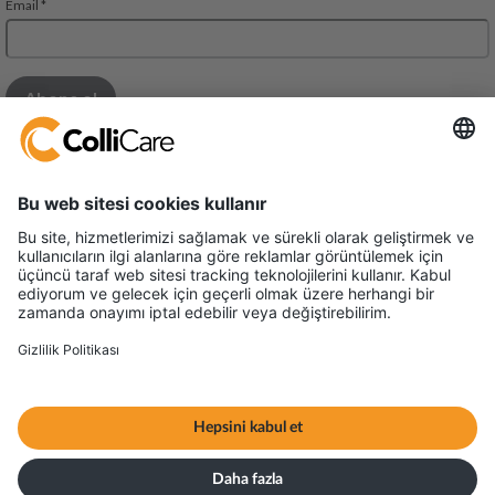
Mall of Istanbul THE OFFICE BUILDING
Floor 10, Suite 79
Ziya Gokalp Cad , Suleyman Demirel Blv
34490 Basaksehir – Ikıtelli – ISTANBUL – Turkiye
VAT/Org.: TR2110707521
Terms & Conditions