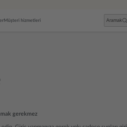
Aramak
er
Müşteri hizmetleri
e
 açmak gerekmez