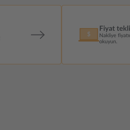
Fiyat tekli
Nakliye fiyat
!
okuyun.