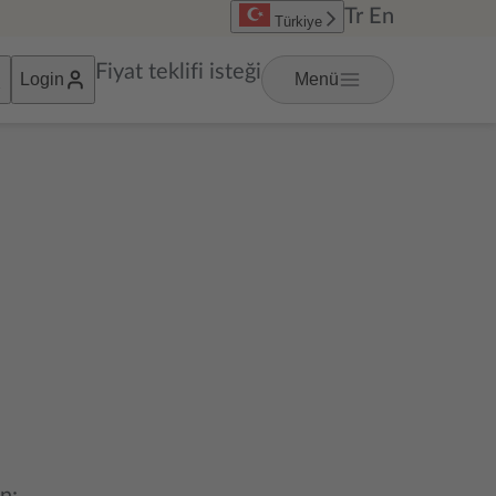
Tr
En
Türkiye
Fiyat teklifi isteği
Login
Menü